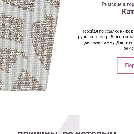
Римские штор
Кат
Перейдя по ссылке ниже 
рулонных штор. Важно помн
цветовую гамму. Для точ
заме
Пер
причины, по которым