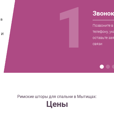
1
Звоно
 в
и
Позвоните в
телефону, ук
 И
оставьте за
связи
Римские шторы для спальни в Мытищах:
Цены