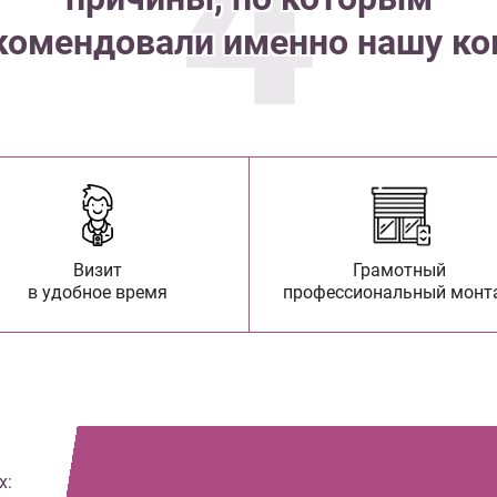
4
комендовали именно нашу к
Визит
Грамотный
в удобное время
профессиональный монт
х: