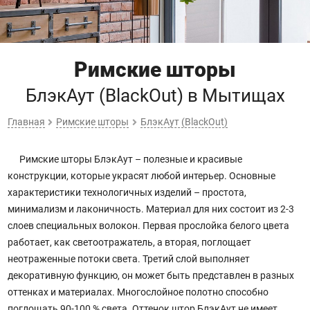
Римские шторы
БлэкАут (BlackOut)
в Мытищах
Главная
Римские шторы
БлэкАут (BlackOut)
Римские шторы БлэкАут – полезные и красивые
конструкции, которые украсят любой интерьер. Основные
характеристики технологичных изделий – простота,
минимализм и лаконичность. Материал для них состоит из 2-3
слоев специальных волокон. Первая прослойка белого цвета
работает, как светоотражатель, а вторая, поглощает
неотраженные потоки света. Третий слой выполняет
декоративную функцию, он может быть представлен в разных
оттенках и материалах. Многослойное полотно способно
поглощать 90-100 % света. Оттенок штор БлэкАут не имеет